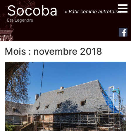
Socoba
« Bâtir comme autrefois »
Ets Legendre
Primary Menu
Mois :
novembre 2018