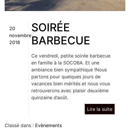
SOIRÉE
Posted on
20
novembre
BARBECUE
2018
Ce vendredi, petite soirée barbecue
en famille à la SOCOBA. Et une
ambiance bien sympathique !Nous
partons pour quelques jours de
vacances bien mérités et nous vous
retrouverons avec plaisir deuxième
quinzaine d’août.
Lire la suite
Classé dans :
Evènements